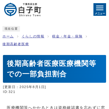
メニュー
現在位置
ホーム
くらしの情報
税金・年金・保険
後期高齢者医療
後期高齢者医療医療機関等
での一部負担割合
[更新日：
2025年8月1日
]
ID:321
医療機関等へかかるときは資格確認書を忘れずに窓