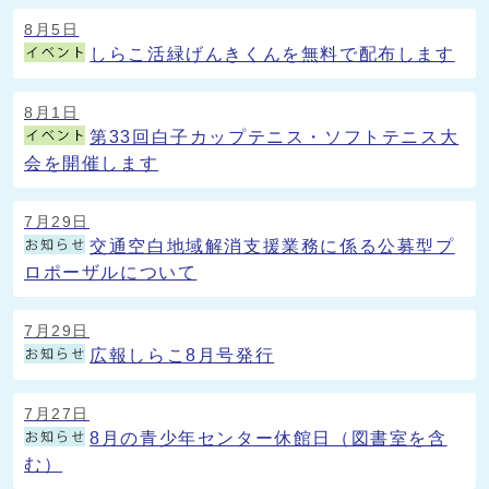
8月5日
しらこ活緑げんきくんを無料で配布します
8月1日
第33回白子カップテニス・ソフトテニス大
会を開催します
7月29日
交通空白地域解消支援業務に係る公募型プ
ロポーザルについて
7月29日
広報しらこ8月号発行
7月27日
8月の青少年センター休館日（図書室を含
む）