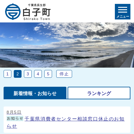
メニュー
停止
1
2
3
4
5
新着情報・お知らせ
ランキング
新着情報・お知らせ
8月5日
千葉県消費者センター相談窓口休止のお知
らせ