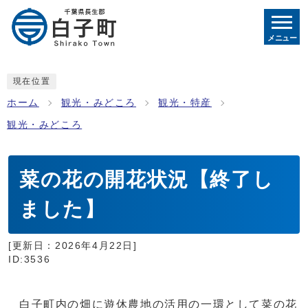
メニュー
現在位置
ホーム
観光・みどころ
観光・特産
観光・みどころ
菜の花の開花状況【終了し
ました】
[更新日：
2026年4月22日
]
ID:3536
白子町内の畑に遊休農地の活用の一環として菜の花