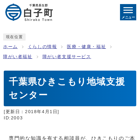
メニュー
現在位置
ホーム
くらしの情報
医療・健康・福祉
障がい者福祉
障がい者支援サービス
千葉県ひきこもり地域支援
センター
[更新日：
2018年4月1日
]
ID:2003
専門的な知識を有する相談員が、ひきこもりのご本