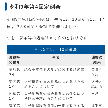
令和3年第4回定例会
令和3年第4回定例会は、去る12月10日から12月17
日までの8日間の会期で開催しました。
なお、議案等の処理結果は次のとおりです。
令和3年12月10日議決
議案等
件名
議案の
の番号
結果
請願第
議会基本条例の制定に関する請願書
委員会
3号
付託
諮問第
人権擁護委員の推薦につき意見を求
適任と
1号
めることについて
認める
同意第
白子町教育委員会教育長の任命につ
同意
1号
き同意を求めることについて
議案第
白子町課設置条例の一部を改正する
原案可