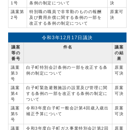
1号
条例の制定について
決
議案第
特別職の職員で非常勤のものの報酬
原案可
2号
及び費用弁償に関する条例の一部を
決
改正する条例の制定について
令和3年12月17日議決
議案
件名
議案
等の
の結
番号
果
議案
白子町特別会計条例の一部を改正する条
原案
第3
例の制定について
可決
号
議案
白子町緊急避難施設の設置及び管理に関
原案
第4
する条例の一部を改正する条例の制定に
可決
号
ついて
議案
令和3年度白子町一般会計第4回歳入歳出
原案
第5
補正予算について
可決
号
議案
令和3年度白子町ガス事業特別会計第2回
原案