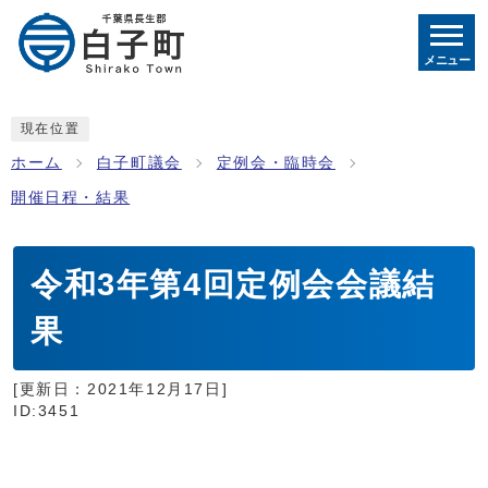
メニュー
現在位置
ホーム
白子町議会
定例会・臨時会
開催日程・結果
令和3年第4回定例会会議結
果
[更新日：
2021年12月17日
]
ID:3451