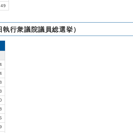
949
1日執行衆議院議員総選挙）
計
4
4
8
3
0
8
6
9