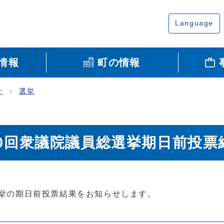
Language
情報
町の情報
計
選挙
50回衆議院議員総選挙期日前投票
総選挙の期日前投票結果をお知らせします。