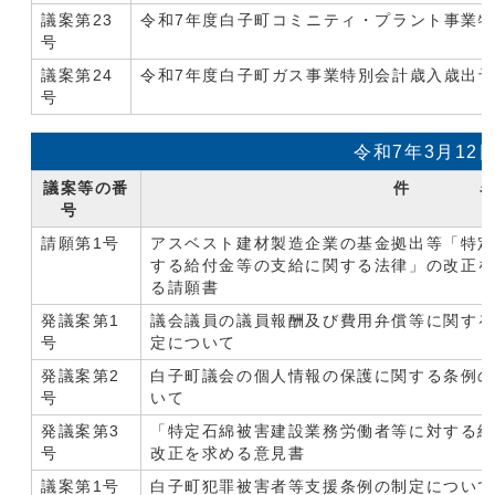
議案第23
令和7年度白子町コミニティ・プラント事業
号
議案第24
令和7年度白子町ガス事業特別会計歳入歳出
号
令和7年3月12
議案等の番
件 
号
請願第1号
アスベスト建材製造企業の基金拠出等「特
する給付金等の支給に関する法律」の改正
る請願書
発議案第1
議会議員の議員報酬及び費用弁償等に関す
号
定について
発議案第2
白子町議会の個人情報の保護に関する条例
号
いて
発議案第3
「特定石綿被害建設業務労働者等に対する
号
改正を求める意見書
議案第1号
白子町犯罪被害者等支援条例の制定について