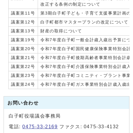
改正する条例の制定について
議案第11号
第3期白子町子ども・子育て支援事業計画の
議案第12号
白子町都市マスタープランの改定について
議案第13号
財産の取得について
議案第19号
令和7年度白子町一般会計歳入歳出予算につ
議案第20号
令和7年度白子町国民健康保険事業特別会計
議案第21号
令和7年度白子町後期高齢者事業特別会計歳
議案第22号
令和7年度白子町介護保険事業特別会計歳入
議案第23号
令和7年度白子町コミニティ・プラント事業
議案第24号
令和7年度白子町ガス事業特別会計歳入歳出
お問い合わせ
白子町役場議会事務局
電話:
0475-33-2169
ファクス: 0475-33-4132