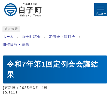
メニュー
現在位置
ホーム
白子町議会
定例会・臨時会
開催日程・結果
令和7年第1回定例会会議結
果
[更新日：
2025年3月14日
]
ID:5113