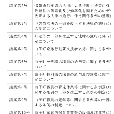
議案第2号
情報通信技術の活用による行政手続等に係
政運営の簡素化及び効率化を図るためのデ
改正する法律の施行に伴う関係条例の整理
議案第3号
地方自治法の一部を改正する法律の施行に
の制定について
議案第4号
刑法等の一部を改正する法律の施行に伴う
定について
議案第5号
白子町避難行動要支援者名簿に関する条例
いて
議案第6号
白子町一般職の職員の給与等に関する条例
ついて
議案第7号
白子町特別職の職員の給与及び旅費に関す
定について
議案第8号
白子町職員の育児休業等に関する条例及び
関する条例の一部を改正する条例の制定に
議案第9号
白子町職員の定年等に関する条例等の一部
する条例の制定について
議案第10号
白子町家庭的保育事業等の設備及び運営に