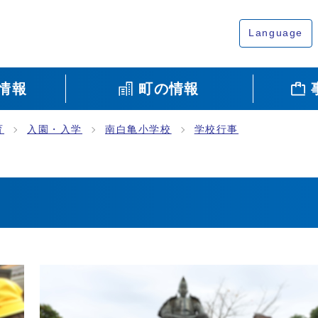
Language
情報
町の情報
育
入園・入学
南白亀小学校
学校行事