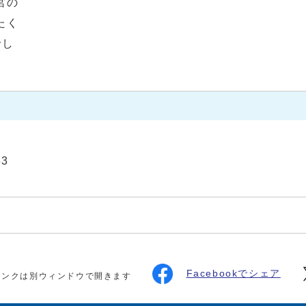
宮の
たく
でし
63
Facebookでシェア
リンクは別ウィンドウで開きます