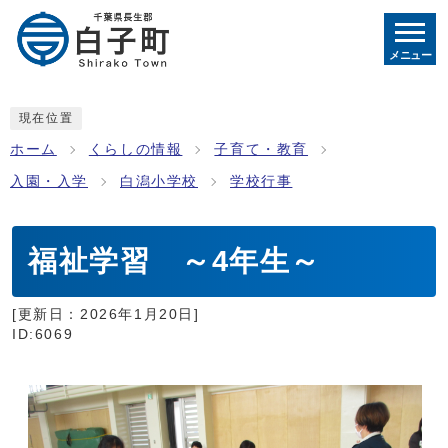
メニュー
現在位置
ホーム
くらしの情報
子育て・教育
入園・入学
白潟小学校
学校行事
福祉学習 ～4年生～
[更新日：
2026年1月20日
]
ID:6069