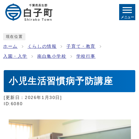
メニュー
現在位置
ホーム
くらしの情報
子育て・教育
入園・入学
南白亀小学校
学校行事
小児生活習慣病予防講座
[更新日：
2026年1月30日
]
ID:6080