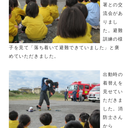
署との交
流会があ
りまし
た。避難
訓練の様
子を見て「落ち着いて避難できていました」と褒
めていただきました。
出動時の
着替えを
見せてい
ただきま
した。消
防士さん
から