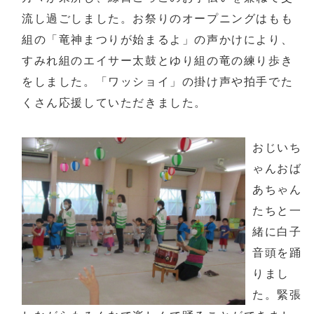
流し過ごしました。お祭りのオープニングはもも
組の「竜神まつりが始まるよ」の声かけにより、
すみれ組のエイサー太鼓とゆり組の竜の練り歩き
をしました。「ワッショイ」の掛け声や拍手でた
くさん応援していただきました。
おじいち
ゃんおば
あちゃん
たちと一
緒に白子
音頭を踊
りまし
た。緊張