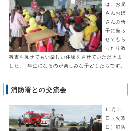
は、お兄
さんお姉
さんの椅
子に座ら
せてもら
ったり教
科書を見せてもい楽しい体験をさせていただきま
した。1年生になるのが楽しみな子どもたちです。
消防署との交流会
11月11
日（火曜
日）消防