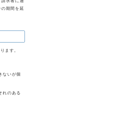
り請求者に通
その期間を延
あります。
きないが個
それのある