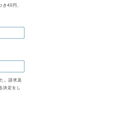
つき40円、
。
した。請求及
る決定をし