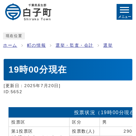
メニュー
現在位置
ホーム
町の情報
選挙・監査・会計
選挙
19時00分現在
[更新日：
2025年7月20日
]
ID:5652
投票状況（19時00分現在
投票区
区分
男
第1投票区
投票数(人)
290