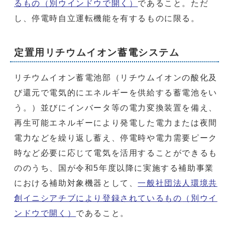
るもの
（別ウインドウで開く）
であること。ただ
し、停電時自立運転機能を有するものに限る。
定置用リチウムイオン蓄電システム
リチウムイオン蓄電池部（リチウムイオンの酸化及
び還元で電気的にエネルギーを供給する蓄電池をい
う。）並びにインバータ等の電力変換装置を備え、
再生可能エネルギーにより発電した電力または夜間
電力などを繰り返し蓄え、停電時や電力需要ピーク
時など必要に応じて電気を活用することができるも
ののうち、国が令和5年度以降に実施する補助事業
における補助対象機器として、
一般社団法人環境共
創イニシアチブにより登録されているもの
（別ウイ
ンドウで開く）
であること。