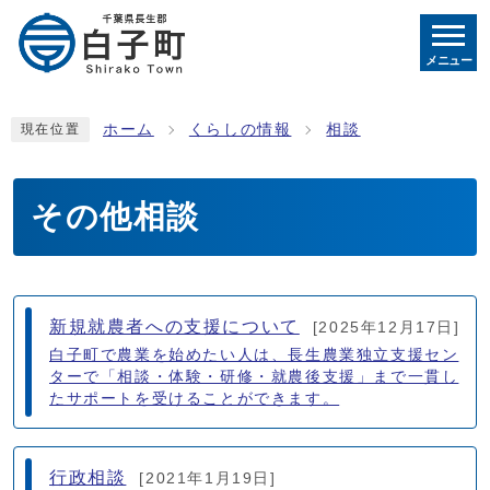
メニュー
ホーム
くらしの情報
相談
現在位置
その他相談
メインメニュー
新規就農者への支援について
[2025年12月17日]
白子町で農業を始めたい人は、長生農業独立支援セン
ターで「相談・体験・研修・就農後支援」まで一貫し
たサポートを受けることができます。
行政相談
[2021年1月19日]