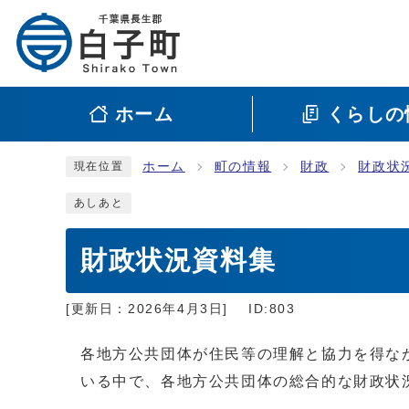
ホーム
くらしの
ホーム
町の情報
財政
財政状
現在位置
あしあと
財政状況資料集
[更新日：
2026年4月3日
]
ID:803
各地方公共団体が住民等の理解と協力を得な
いる中で、各地方公共団体の総合的な財政状