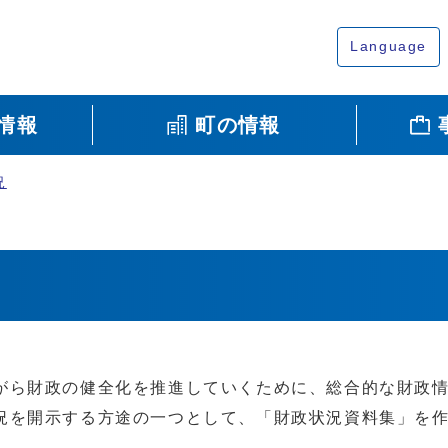
Language
情報
町の情報
況
がら財政の健全化を推進していくために、総合的な財政
況を開示する方途の一つとして、「財政状況資料集」を