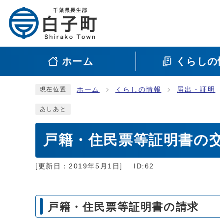
ホーム
くらしの
ホーム
くらしの情報
届出・証明
現在位置
あしあと
戸籍・住民票等証明書の
[更新日：
2019年5月1日
]
ID:62
戸籍・住民票等証明書の請求