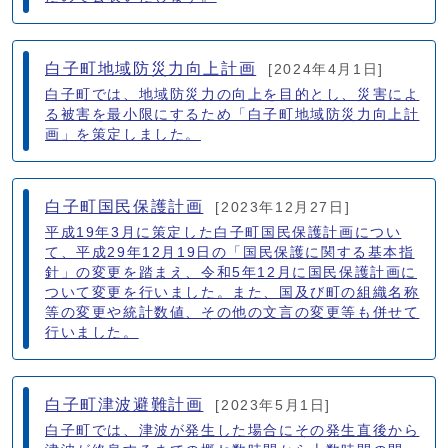
白子町地域防災力向上計画
[2024年4月1日]
白子町では、地域防災力の向上を目的とし、災害によ
る被害を最小限にするため「白子町地域防災力向上計
画」を策定しました。
白子町国民保護計画
[2023年12月27日]
平成19年3月に策定した白子町国民保護計画につい
て、平成29年12月19日の「国民保護に関する基本指
針」の変更を踏まえ、令和5年12月に国民保護計画に
ついて変更を行いました。また、国及び町の組織名称
等の変更や統計数値、その他の文言の変更等も併せて
行いました。
白子町津波避難計画
[2023年5月1日]
白子町では、津波が発生した場合にその発生直後から