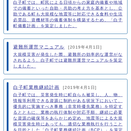
白子町では、町民による日頃からの家庭内備蓄や地域
での備蓄といった自助・共助の考え方を基本とし、公
助である町も大規模な地震等に対応できる食料や生活
必需品、資機材等の備蓄体制を構築するため、「白子
町備蓄計画」を策定しました。
避難所運営マニュアル
[2019年4月1日]
大規模災害が発生した際、避難所の効率的な運営がな
されるよう、白子町では避難所運営マニュアルを策定
しました。
白子町業務継続計画
[2019年4月1日]
白子町では、災害発生時に町自らも被災し、人、物、
情報等利用できる資源に制約がある状況下において、
優先的に実施すべき事務（非常時優先業務）を特定す
るとともに、業務の執行体制や対応手順、継続に必要
な資源の確保等をあらかじめ定め、地震等による大規
模災害発生時にあっても、適切な業務執行を行うこと
を目的とした「白子町業務継続計画（BCP）」を策定