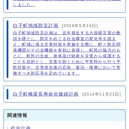
しました。
白子町地域防災計画
[2018年5月15日]
白子町地域防災計画は、近年発生する大規模災害の教
訓を礎とし、防災をめぐる社会構造の変化等を踏ま
え、町域に係る災害対策を実施する際に、町と防災関
係機関がその全機能を有効に発揮し、町民の協力のも
とに、町民の生命、身体及び財産を災害から保護する
ことを目的とし、災害を防ぐために平常時から行う予
防対策や、災害発生後の応急、復旧・復興において実
施すべき対応等を定めています。
白子町橋梁長寿命化修繕計画
[2014年11月21日]
関連情報
総合計画