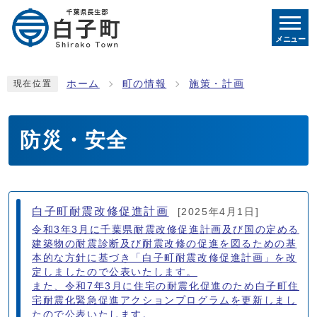
メニュー
ホーム
町の情報
施策・計画
現在位置
防災・安全
メインメニュー
白子町耐震改修促進計画
[2025年4月1日]
令和3年3月に千葉県耐震改修促進計画及び国の定める
建築物の耐震診断及び耐震改修の促進を図るための基
本的な方針に基づき「白子町耐震改修促進計画」を改
定しましたので公表いたします。
また、令和7年3月に住宅の耐震化促進のため白子町住
宅耐震化緊急促進アクションプログラムを更新しまし
たので公表いたします。