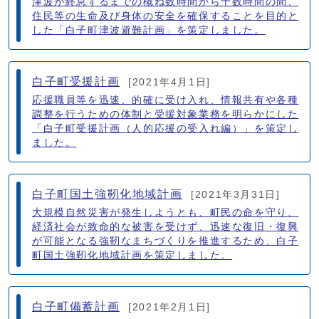
津波が終息するまでの概ね数時間から十数時間の間、
住民等の生命及び身体の安全を確保することを目的と
した「白子町津波避難計画」を策定しました。
白子町受援計画
[2021年4月1日]
応援職員等を迅速、的確に受け入れ、情報共有や各種
調整を行うための体制と受援対象業務を明らかにした
「白子町受援計画（人的応援の受入れ編）」を策定し
ました。
白子町国土強靭化地域計画
[2021年3月31日]
大規模自然災害が発生しようとも、町民の命を守り、
経済社会が致命的な被害を受けず、迅速な復旧・復興
が可能となる強靭なまちづくりを推進するため、白子
町国土強靭化地域計画を策定しました。
白子町備蓄計画
[2021年2月1日]