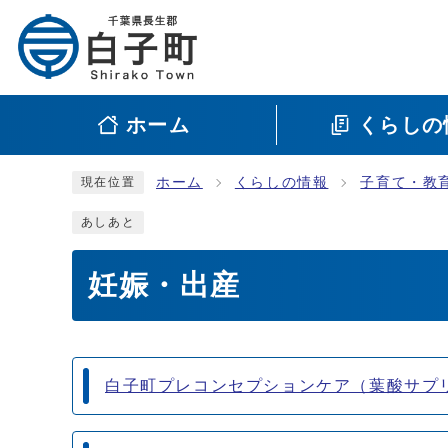
ホーム
くらしの
ホーム
くらしの情報
子育て・教
現在位置
あしあと
妊娠・出産
メインメニュー
白子町プレコンセプションケア（葉酸サプ