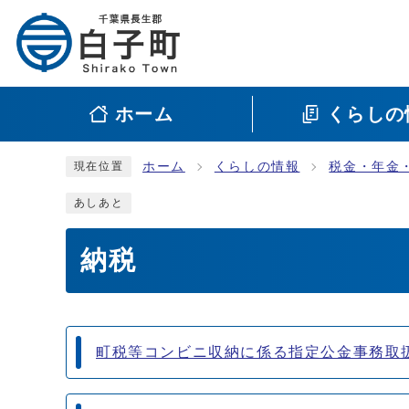
ホーム
くらしの
ホーム
くらしの情報
税金・年金
現在位置
あしあと
納税
メインメニュー
町税等コンビニ収納に係る指定公金事務取